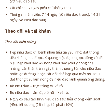
(vỡ niệu đạo sau).
Cắt chỉ sau 7 ngày (nếu chỉ không tan).
Thời gian nằm viện: 7-14 ngày (vỡ niệu đạo trước), 14-21
ngày (vỡ niệu đạo sau).
Theo dõi và tái khám
Theo dõi biến chứng
Hẹp niệu đạo: khi bệnh nhân tiểu tia yếu, nhỏ; đặt thông
tiểu không qua được, X-quang niệu đạo ngược dòng có dấu
hiệu hẹp niệu đạo => nong niệu đạo (chú ý nong nhẹ
nhàng, cẩn thận tránh gây thêm thương tổn cho niệu đạo
hoặc lạc đường); hoặc cắt đốt chỗ hẹp qua máy nội soi +
đặt thông tiểu làm nòng để niệu đạo lành quanh ống thông.
Rò niệu đạo – trực tràng => vá rò.
Rò niệu đạo – âm đạo ở nữ => vá rò.
Nguy cơ sau tạo hình niệu đạo sau: tiểu không kiểm soát
(4%); liệt dương (5%); hẹp tái phát (10%)