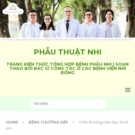
PHẪU THUẬT NHI
TRANG KIẾN THỨC TỔNG HỢP BỆNH PHẪU NHI | SOẠN
THẢO BỞI BÁC SĨ CÔNG TÁC Ở CÁC BỆNH VIỆN NHI
ĐỒNG
HOME
BỆNH THƯỜNG GẶP
Chấn thương niệu đạo ở trẻ
em