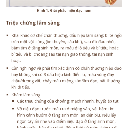
Hình 1: Giải phẫu niệu đạo nam
Triệu chứng lâm sàng
Khai khác cơ chế chấn thường, dấu hiệu lâm sàng: bị té ngồi
trên một vật cứng (be thuyền, cầu khỉ), sau đó đau nhói,
bầm tím ở tầng sinh môn, ra máu ở lỗ tiểu và bí tiểu; hoặc
bí tiểu và bị choáng sau tai nạn giao thông, tai nạn sinh
hoạt.
Cần nghi ngờ và phải tìm xác định có chấn thương niệu đạo
hay không khi có 3 dấu hiệu kinh điển: tụ máu vùng đáy
chậu/dương vật, chảy máu miệng sáo/âm đạo, bất thường
khi đi tiểu.
Khám lâm sàng
Các triệu chứng của choáng: mạch nhanh, huyết áp tụt.
Vỡ niệu đạo trước: máu ra ở miệng sáo, vết bầm tím
hình cánh bướm ở tầng sinh môn lan đến bìu. Nếu lấy
ngón tay ấn nhẹ vào điểm niệu đạo ở tầng sinh môn,
bệnh nhân thấy đau nhói, đồng thời có máu chảy ra ở