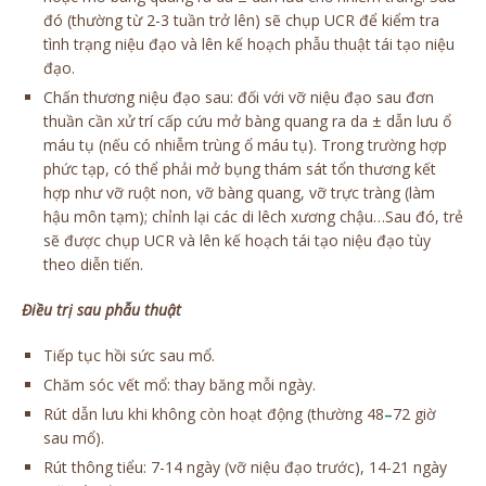
đó (thường từ 2-3 tuần trở lên) sẽ chụp UCR để kiểm tra
tình trạng niệu đạo và lên kế hoạch phẫu thuật tái tạo niệu
đạo.
Chấn thương niệu đạo sau: đối với vỡ niệu đạo sau đơn
thuần cần xử trí cấp cứu mở bàng quang ra da ± dẫn lưu ổ
máu tụ (nếu có nhiễm trùng ổ máu tụ). Trong trường hợp
phức tạp, có thể phải mở bụng thám sát tổn thương kết
hợp như vỡ ruột non, vỡ bàng quang, vỡ trực tràng (làm
hậu môn tạm); chỉnh lại các di lêch xương chậu…Sau đó, trẻ
sẽ được chụp UCR và lên kế hoạch tái tạo niệu đạo tùy
theo diễn tiến.
Điều trị sau phẫu thuật
Tiếp tục hồi sức sau mổ.
Chăm sóc vết mổ: thay băng mỗi ngày.
Rút dẫn lưu khi không còn hoạt động (thường 48
–
72 giờ
sau mổ).
Rút thông tiểu: 7-14 ngày (vỡ niệu đạo trước), 14-21 ngày