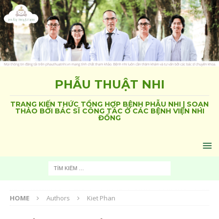
PHẪU THUẬT NHI
TRANG KIẾN THỨC TỔNG HỢP BỆNH PHẪU NHI | SOẠN
THẢO BỞI BÁC SĨ CÔNG TÁC Ở CÁC BỆNH VIỆN NHI
ĐỒNG
HOME
Authors
Kiet Phan