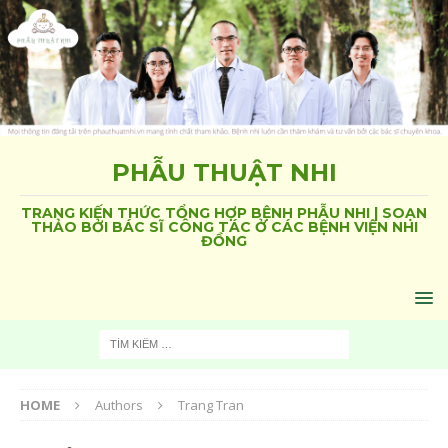
PHẪU THUẬT NHI
TRANG KIẾN THỨC TỔNG HỢP BỆNH PHẪU NHI | SOẠN
THẢO BỞI BÁC SĨ CÔNG TÁC Ở CÁC BỆNH VIỆN NHI
ĐỒNG
HOME
Authors
Trang Tran